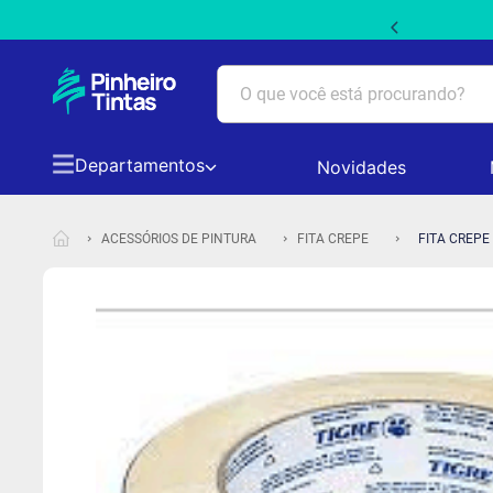
 PRIMEIRACOMPRA5 em produtos não promocionais
O que você está procurando?
Departamentos
Novidades
TERMOS MAIS BUSCADOS
1
º
tinta acrilica suvinil
ACESSÓRIOS DE PINTURA
FITA CREPE
FITA CREPE
2
º
tinta branca
3
º
massa acrilica
4
º
papel picado
5
º
tinta coral