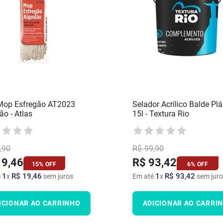
 Mop Esfregão AT2023
Selador Acrílico Balde Plá
ão - Atlas
15l - Textura Rio
,
90
R$
99
,
90
19
,
46
R$
93
,
42
15%
OFF
6%
OFF
1
R$
19
,
46
1
R$
93
,
42
é
x
sem juros
Em até
x
sem juro
ICIONAR AO CARRINHO
ADICIONAR AO CARRI