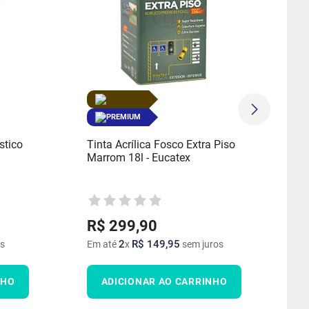
PREMIUM
stico
Tinta Acrílica Fosco Extra Piso
Marrom 18l - Eucatex
R$
299
,
90
2
R$
149
,
95
s
Em até
x
sem juros
NHO
ADICIONAR AO CARRINHO