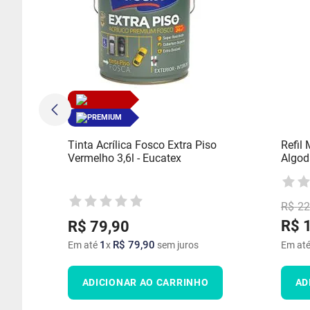
PREMIUM
Tinta Acrílica Fosco Extra Piso
Refil
Vermelho 3,6l - Eucatex
Algod
R$
22
R$
R$
79
,
90
1
R$
79
,
90
Em até
x
sem juros
Em at
ADICIONAR AO CARRINHO
AD