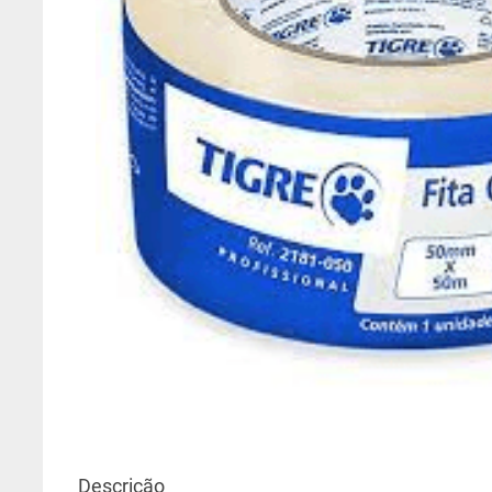
6
º
algodão egípcio
7
º
gelo
8
º
esmalte base água
9
º
epóxi
10
º
branco neve
Descrição