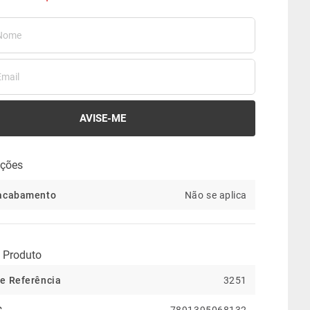
ações
 acabamento
Não se aplica
 Produto
e Referência
3251
C
7891395068132