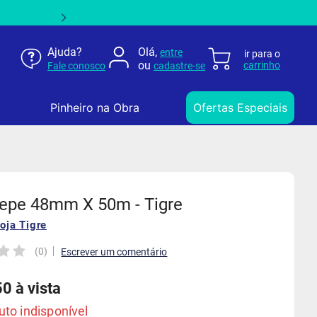
Ajuda?
Olá,
entre
ou
Fale conosco
cadastre-se
Pinheiro na Obra
Ofertas Especiais
repe 48mm X 50m - Tigre
loja
Tigre
(
0
)
50
à vista