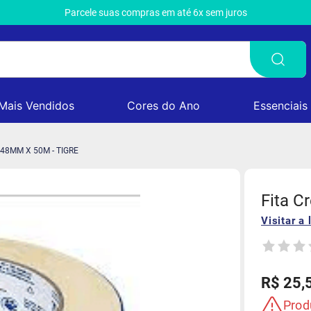
Parcele suas compras em até 6x sem juros
Mais Vendidos
Cores do Ano
Essenciais
 48MM X 50M - TIGRE
Fita C
Visitar a 
R$
25
,