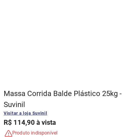
4
º
papel picado
5
º
tinta coral
6
º
algodão egípcio
7
º
esmalte base água
8
º
epóxi
Massa Corrida Balde Plástico 25kg -
9
º
tinta acrilica suvinil toque seda
Suvinil
Visitar a loja
Suvinil
10
º
gelo
R$
114
,
90
à vista