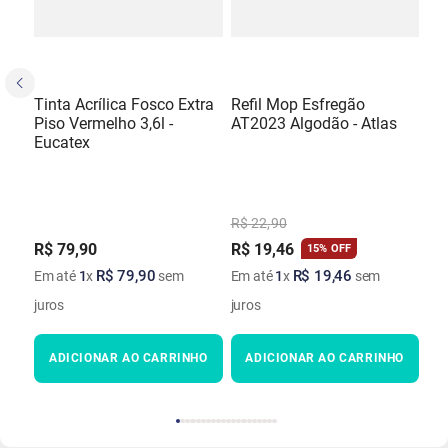
Tinta Acrílica Fosco Extra
Refil Mop Esfregão
Piso Vermelho 3,6l -
AT2023 Algodão - Atlas
Eucatex
R$
22
,
90
R$
79
,
90
R$
19
,
46
15%
OFF
R$
79
,
90
R$
19
,
46
Em até
1
x
sem
Em até
1
x
sem
juros
juros
ADICIONAR AO CARRINHO
ADICIONAR AO CARRINHO