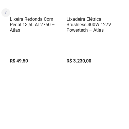
Lixeira Redonda Com
Lixadeira Elétrica
Pedal 13,5L AT2750 –
Brushless 400W 127V
Atlas
Powertech – Atlas
R$
49
,
50
R$
3
.
230
,
00
R$
49
,
50
R$
538
,
33
Em até
1
x
sem
Em até
6
x
juros
sem juros
ADICIONAR AO CARRINHO
ADICIONAR AO CARRINHO