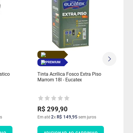
PREMIUM
stico
Tinta Acrílica Fosco Extra Piso
Marrom 18l - Eucatex
R$
299
,
90
2
R$
149
,
95
s
Em até
x
sem juros
NHO
ADICIONAR AO CARRINHO