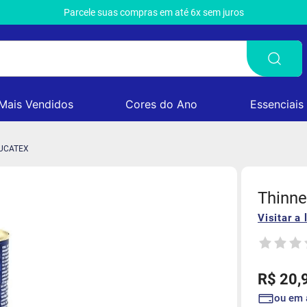
Parcele suas compras em até 6x sem juros
Mais Vendidos
Cores do Ano
Essenciais
EUCATEX
Thinne
Visitar a 
R$
20
,
ou em 