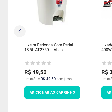
Lixeira Redonda Com Pedal
Lixade
13,5L AT2750 – Atlas
400W 
R$
49
,
50
R$
1
R$
49
,
50
Em até
x
sem juros
Em at
ADICIONAR AO CARRINHO
AD