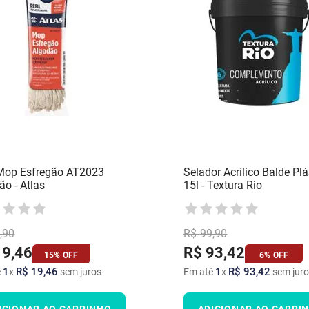
 Mop Esfregão AT2023
Selador Acrílico Balde Plá
ão - Atlas
15l - Textura Rio
,
90
R$
99
,
90
19
,
46
R$
93
,
42
15%
OFF
6%
OFF
1
R$
19
,
46
1
R$
93
,
42
é
x
sem juros
Em até
x
sem juro
ICIONAR AO CARRINHO
ADICIONAR AO CARRI