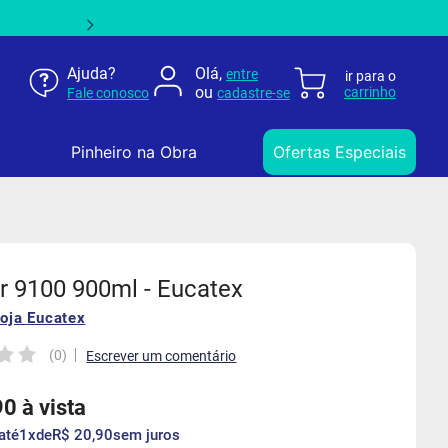
Ajuda?
Olá,
entre
ou
Fale conosco
cadastre-se
Pinheiro na Obra
Ofertas Especiais
r 9100 900ml - Eucatex
loja
Eucatex
(
0
)
90
à vista
até
1
de
R$
20
,
90
sem juros