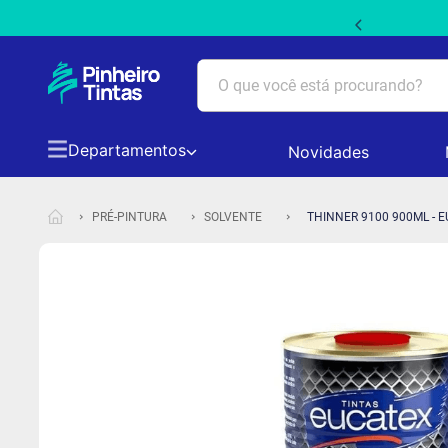
 PRIMEIRACOMPRA5 em produtos não promocionais
O que você está procurando?
Departamentos
Novidades
TERMOS MAIS BUSCADOS
1
º
tinta acrilica suvinil
PRÉ-PINTURA
SOLVENTE
THINNER 9100 900ML - 
2
º
massa acrilica
3
º
tinta branca
4
º
tinta coral
5
º
papel picado