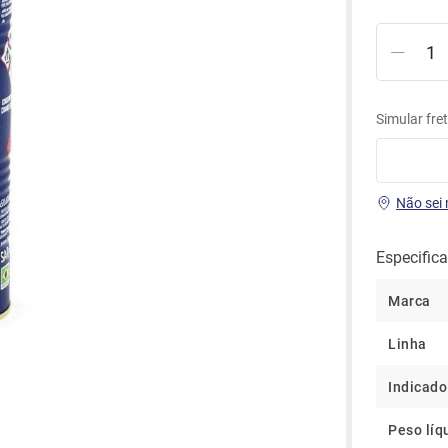
água
Simular fre
ue seda
Não sei
Especific
Marca
Linha
Indicado
Peso líq