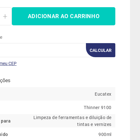
ADICIONAR AO CARRINHO
te
CALCULAR
 meu CEP
ações
Eucatex
Thinner 9100
Limpeza de ferramentas e diluição de
 para
tintas e vernizes
uido
900ml