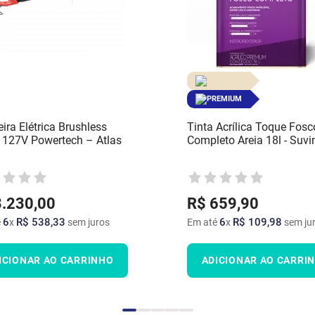
PREMIUM
ira Elétrica Brushless
Tinta Acrílica Toque Fosc
127V Powertech – Atlas
Completo Areia 18l - Suvin
3
.
230
,
00
R$
659
,
90
6
R$
538
,
33
6
R$
109
,
98
é
x
sem juros
Em até
x
sem ju
ICIONAR AO CARRINHO
ADICIONAR AO CARRI