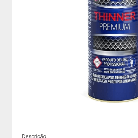
6
º
fundo preparador base 
7
º
esmalte base água
8
º
tinta acrilica suvinil toq
9
º
cera
10
º
coral rende muito
Descrição