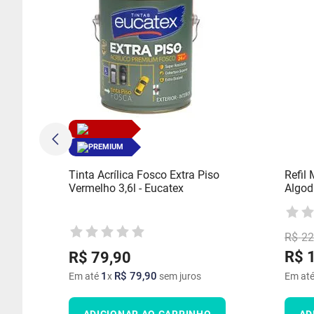
PREMIUM
Tinta Acrílica Fosco Extra Piso
Refil
Vermelho 3,6l - Eucatex
Algod
R$
22
R$
R$
79
,
90
1
R$
79
,
90
Em até
x
sem juros
Em at
ADICIONAR AO CARRINHO
AD