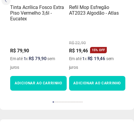
Tinta Acrílica Fosco Extra
Refil Mop Esfregão
Piso Vermelho 3,6l -
AT2023 Algodão - Atlas
Eucatex
R$
22
,
90
R$
79
,
90
R$
19
,
46
15%
OFF
R$
79
,
90
R$
19
,
46
Em até
1
x
sem
Em até
1
x
sem
juros
juros
ADICIONAR AO CARRINHO
ADICIONAR AO CARRINHO