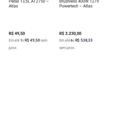
Pedal 13,5L AT2750 –
Brushless 400W 127V
Atlas
Powertech – Atlas
R$
49
,
50
R$
3
.
230
,
00
R$
49
,
50
R$
538
,
33
Em até
1
x
sem
Em até
6
x
juros
sem juros
ADICIONAR AO CARRINHO
ADICIONAR AO CARRINHO
Carregando…