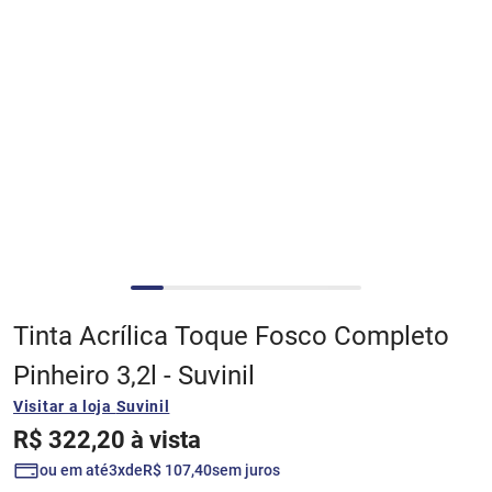
4
º
papel picado
5
º
tinta coral
6
º
fundo preparador base água
7
º
epóxi
8
º
esmalte base água
Tinta Acrílica Toque Fosco Completo
9
º
verniz
Pinheiro 3,2l - Suvinil
Visitar a loja
Suvinil
10
º
algodão egípcio
R$
322
,
20
à vista
ou em até
3
de
R$
107
,
40
sem juros