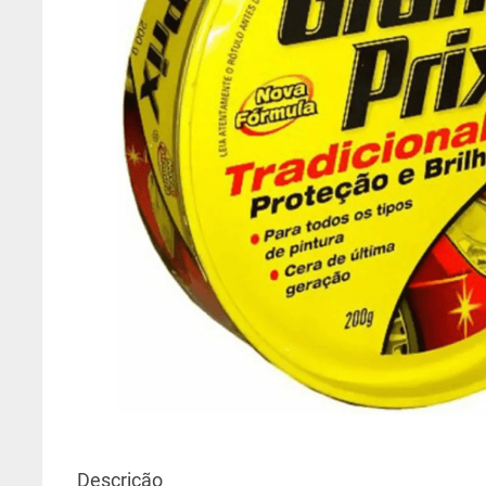
6
º
algodão egípcio
7
º
esmalte base água
8
º
epóxi
9
º
tinta acrilica suvinil toq
10
º
gelo
Descrição