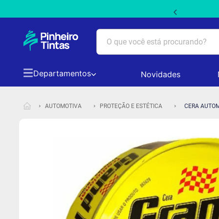
 PRIMEIRACOMPRA5 em produtos não promocionais
O que você está procurando?
Departamentos
Novidades
TERMOS MAIS BUSCADOS
1
º
tinta acrilica suvinil
AUTOMOTIVA
PROTEÇÃO E ESTÉTICA
CERA AUTOM
2
º
tinta branca
3
º
massa acrilica
4
º
papel picado
5
º
tinta coral