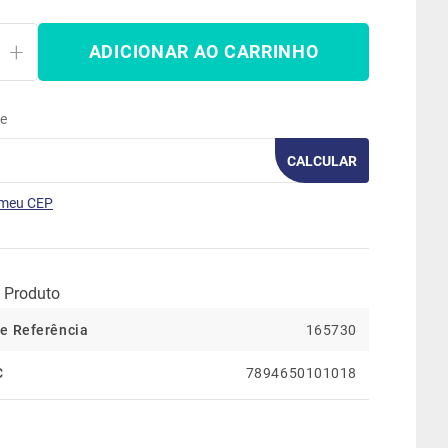
ADICIONAR AO CARRINHO
te
CALCULAR
 meu CEP
 Produto
e Referência
165730
C
7894650101018