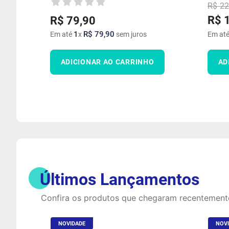
R$
22
R$
R$
79
,
90
1
R$
79
,
90
Em até
x
sem juros
Em at
ADICIONAR AO CARRINHO
AD
Últimos Lançamentos
Confira os produtos que chegaram recentement
NOVIDADE
NOV