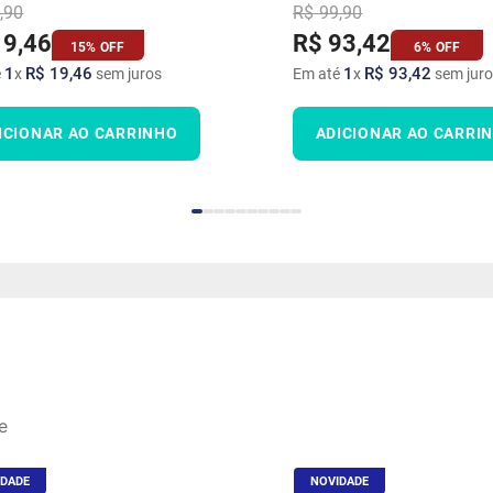
,
90
R$
99
,
90
19
,
46
R$
93
,
42
15%
OFF
6%
OFF
1
R$
19
,
46
1
R$
93
,
42
é
x
sem juros
Em até
x
sem juro
ICIONAR AO CARRINHO
ADICIONAR AO CARRI
e
IDADE
NOVIDADE