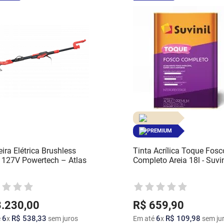
PREMIUM
ira Elétrica Brushless
Tinta Acrílica Toque Fosc
127V Powertech – Atlas
Completo Areia 18l - Suvin
3
.
230
,
00
R$
659
,
90
6
R$
538
,
33
6
R$
109
,
98
é
x
sem juros
Em até
x
sem ju