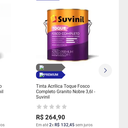
PREMIUM
o
Tinta Acrílica Toque Fosco
il
Completo Granito Nobre 3,6l -
Suvinil
R$
264
,
90
2
R$
132
,
45
ros
Em até
x
sem juros