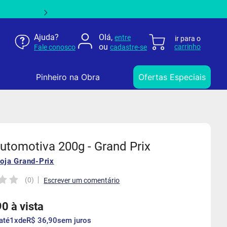
Ajuda?
Olá,
entre
ou
Fale conosco
cadastre-se
Pinheiro na Obra
Ofertas Especiais
utomotiva 200g - Grand Prix
loja
Grand-Prix
(
0
)
90
à vista
até
1
de
R$
36
,
90
sem juros