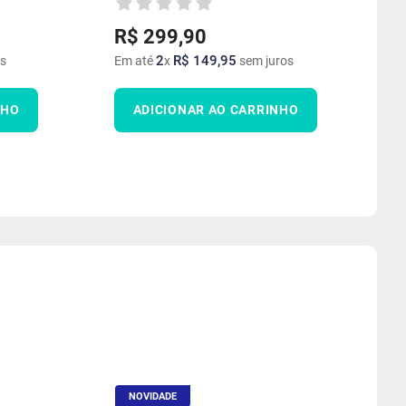
R$
299
,
90
2
R$
149
,
95
s
Em até
x
sem juros
NHO
ADICIONAR AO CARRINHO
NOVIDADE