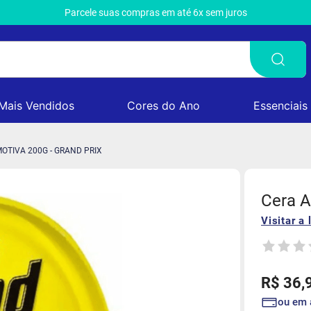
Parcele suas compras em até 6x sem juros
Mais Vendidos
Cores do Ano
Essenciais
OTIVA 200G - GRAND PRIX
Cera A
Visitar a 
R$
36
,
ou em 