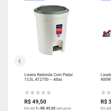
Lixeira Redonda Com Pedal
Lixade
13,5L AT2750 – Atlas
400W 
R$
49
,
50
R$
1
R$
49
,
50
Em até
x
sem juros
Em at