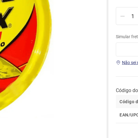
Simular fre
Não sei
ue seda
Código do
Código d
EAN/UP