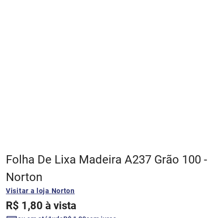
4
º
papel picado
5
º
tinta coral
6
º
fundo preparador base água
7
º
epóxi
8
º
esmalte base água
Folha De Lixa Madeira A237 Grão 100 -
9
º
verniz
Norton
10
º
algodão egípcio
Visitar a loja
Norton
R$
1
,
80
à vista