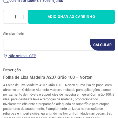
ou em até
1
de
R$
1
,
80
sem juros
ADICIONAR AO CARRINHO
Simular frete
CALCULAR
Não sei meu CEP
Descrição
Folha de Lixa Madeira A237 Grão 100 – Norton
A Folha de Lixa Madeira A237 Grão 100 – Norton é uma lixa de papel com
abrasivo em Óxido de Alumínio Marrom, indicada para aplicações a seco
no lixamento de móveis e superfícies de madeira em geral.Com grão 100, é
ideal para desbaste leve e remoção de material, proporcionando
nivelamento eficiente e preparação adequada da superfície para etapas
posteriores de acabamento. É amplamente utilizada na remoção de
rebarbas e imperfeições, garantindo melhor uniformidade nas peças. Seu