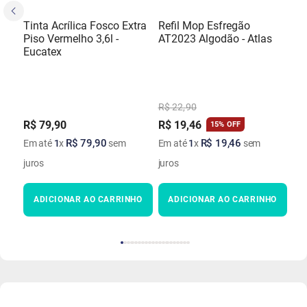
Tinta Acrílica Fosco Extra
Refil Mop Esfregão
Piso Vermelho 3,6l -
AT2023 Algodão - Atlas
Eucatex
R$
22
,
90
R$
79
,
90
R$
19
,
46
15%
OFF
R$
79
,
90
R$
19
,
46
Em até
1
x
sem
Em até
1
x
sem
juros
juros
ADICIONAR AO CARRINHO
ADICIONAR AO CARRINHO