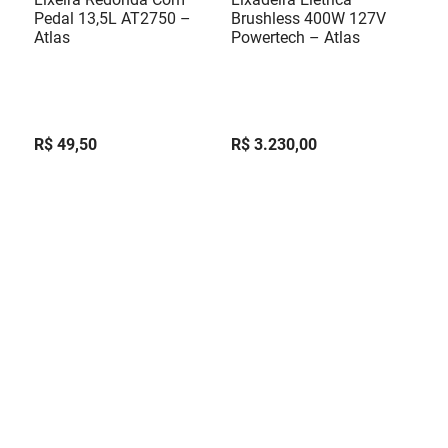
Pedal 13,5L AT2750 –
Brushless 400W 127V
Atlas
Powertech – Atlas
R$
49
,
50
R$
3
.
230
,
00
R$
49
,
50
R$
538
,
33
Em até
1
x
sem
Em até
6
x
juros
sem juros
ADICIONAR AO CARRINHO
ADICIONAR AO CARRINHO