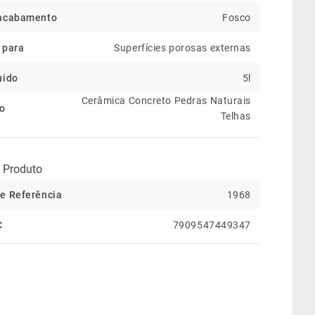
 acabamento
Fosco
 para
Superfícies porosas externas
uido
5l
Cerâmica Concreto Pedras Naturais
ão
Telhas
 Produto
e Referência
1968
C
7909547449347