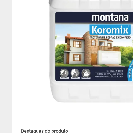
6
º
fundo preparador base 
7
º
epóxi
8
º
esmalte base água
9
º
verniz
10
º
algodão egípcio
Destaques do produto