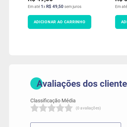
1
R$
49
,
50
Em até
x
sem juros
Em at
ADICIONAR AO CARRINHO
AD
(0 avaliações)