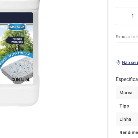
água
Simular fre
Não sei
Especific
Marca
Tipo
Linha
Rendime