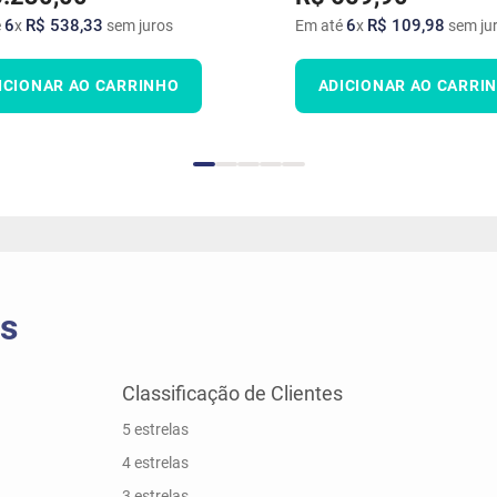
6
R$
538
,
33
6
R$
109
,
98
é
x
sem juros
Em até
x
sem ju
ICIONAR AO CARRINHO
ADICIONAR AO CARRI
5 estrelas
4 estrelas
3 estrelas