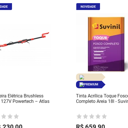
IDADE
NOVIDADE
PREMIUM
ira Elétrica Brushless
Tinta Acrílica Toque Fosc
127V Powertech – Atlas
Completo Areia 18l - Suvin
3
.
230
,
00
R$
659
,
90