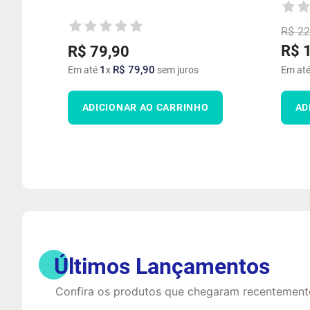
R$
22
R$
R$
79
,
90
1
R$
79
,
90
Em até
x
sem juros
Em at
ADICIONAR AO CARRINHO
AD
Últimos Lançamentos
Confira os produtos que chegaram recentement