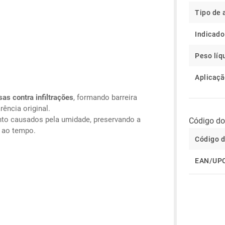
Tipo de
Indicado
Peso líq
Aplicaç
as contra infiltrações
, formando barreira
rência original.
nto causados pela umidade, preservando a
Código do
s ao tempo.
Código d
EAN/UP