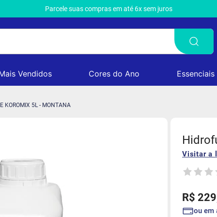
Parcele suas compras em até 6x sem juros
Mais Vendidos
Cores do Ano
Essenciais
E KOROMIX 5L - MONTANA
Hidrof
Visitar a 
R$
229
ou em 