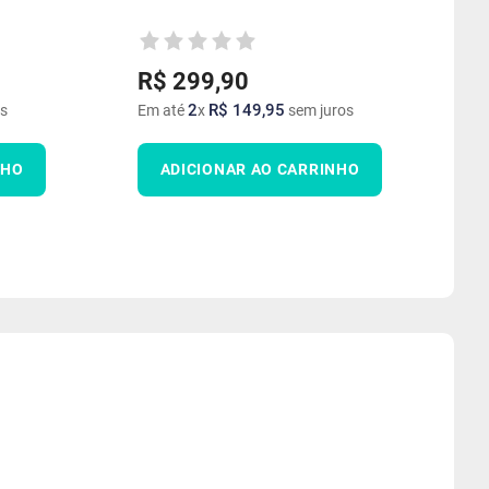
R$
299
,
90
2
R$
149
,
95
s
Em até
x
sem juros
NHO
ADICIONAR AO CARRINHO