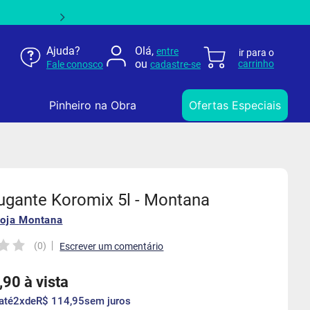
Ajuda?
Olá,
entre
ou
Fale conosco
cadastre-se
Pinheiro na Obra
Ofertas Especiais
ugante Koromix 5l - Montana
loja
Montana
(
0
)
,
90
à vista
até
2
de
R$
114
,
95
sem juros