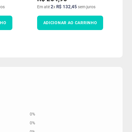
2
R$
132
,
45
ros
Em até
x
sem juros
NHO
ADICIONAR AO CARRINHO
0%
0%
0%