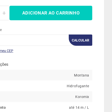
ADICIONAR AO CARRINHO
te
CALCULAR
 meu CEP
ações
Montana
Hidrofugante
Koromix
nto
até 14 m / L