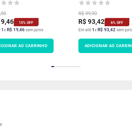
,
90
R$
99
,
90
19
,
46
R$
93
,
42
15%
OFF
6%
OFF
1
R$
19
,
46
1
R$
93
,
42
é
x
sem juros
Em até
x
sem juro
ICIONAR AO CARRINHO
ADICIONAR AO CARRI
e