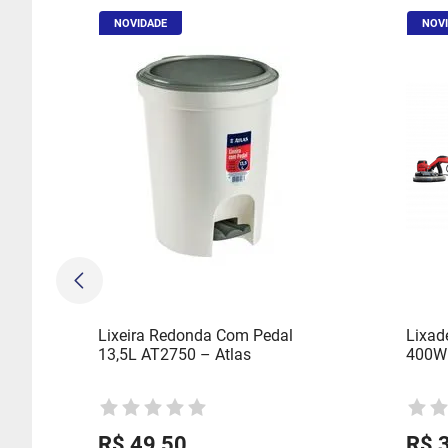
NOVIDADE
NOV
Lixeira Redonda Com Pedal
Lixade
13,5L AT2750 – Atlas
400W 
R$
49
,
50
R$