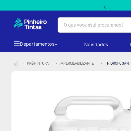
 PRIMEIRACOMPRA5 em produtos não promocionais
O que você está procurando?
Departamentos
Novidades
TERMOS MAIS BUSCADOS
1
º
tinta acrilica suvinil
PRÉ-PINTURA
IMPERMEABILIZANTE
HIDROFUGANT
2
º
tinta branca
3
º
massa acrilica
4
º
papel picado
5
º
tinta coral