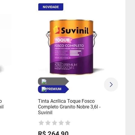
NOVIDADE
PREMIUM
o
Tinta Acrílica Toque Fosco
il
Completo Granito Nobre 3,6l -
Suvinil
R$
264
,
90