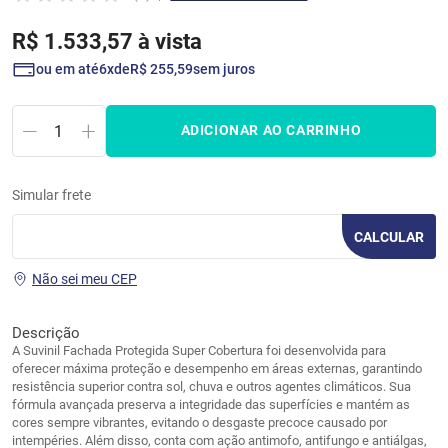
R$
1
.
533
,
57
à vista
ou em até
6
de
R$
255
,
59
sem juros
ADICIONAR AO CARRINHO
Simular frete
CALCULAR
Não sei meu CEP
Descrição
A Suvinil Fachada Protegida Super Cobertura foi desenvolvida para
oferecer máxima proteção e desempenho em áreas externas, garantindo
resistência superior contra sol, chuva e outros agentes climáticos. Sua
fórmula avançada preserva a integridade das superfícies e mantém as
cores sempre vibrantes, evitando o desgaste precoce causado por
intempéries. Além disso, conta com ação antimofo, antifungo e antiálgas,