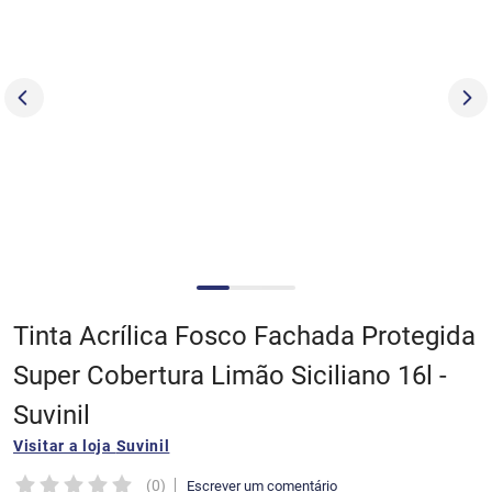
4
º
tinta coral
5
º
fundo preparador base água
6
º
esmalte base água
7
º
papel picado
8
º
tinta acrilica suvinil toque seda
Tinta Acrílica Fosco Fachada Protegida
9
º
verniz
Super Cobertura Limão Siciliano 16l -
Suvinil
10
º
cera
Visitar a loja
Suvinil
(
0
)