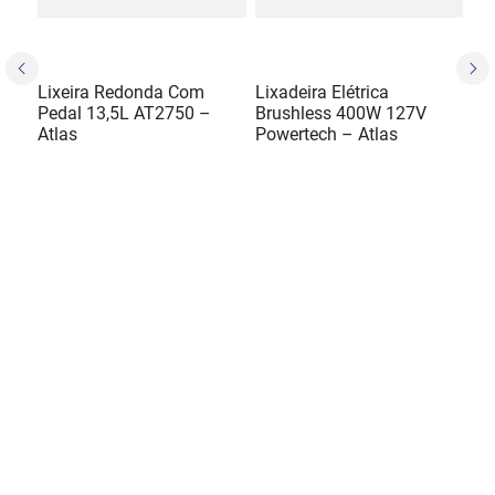
Lixeira Redonda Com
Lixadeira Elétrica
Pedal 13,5L AT2750 –
Brushless 400W 127V
Atlas
Powertech – Atlas
R$
49
,
50
R$
3
.
230
,
00
R$
49
,
50
R$
538
,
33
Em até
1
x
sem
Em até
6
x
juros
sem juros
ADICIONAR AO CARRINHO
ADICIONAR AO CARRINHO