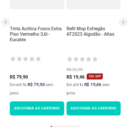
Tinta Acrílica Fosco Extra
Refil Mop Esfregão
Piso Vermelho 3,6l -
AT2023 Algodão - Atlas
Eucatex
R$
22
,
90
R$
79
,
90
R$
19
,
46
15%
OFF
R$
79
,
90
R$
19
,
46
Em até
1
x
sem
Em até
1
x
sem
juros
juros
ADICIONAR AO CARRINHO
ADICIONAR AO CARRINHO