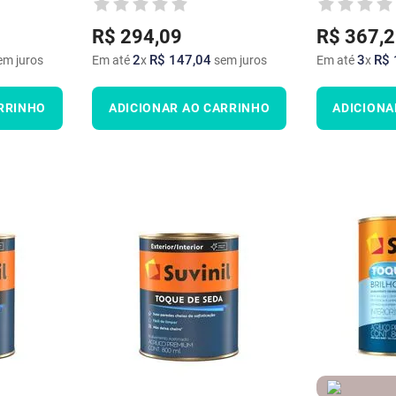
R$
294
,
09
R$
367
,
2
2
R$
147
,
04
3
R$
m juros
Em até
x
sem juros
Em até
x
RRINHO
ADICIONAR AO CARRINHO
ADICIONA