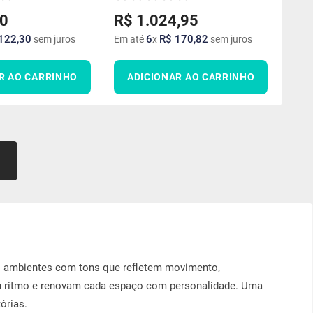
0
R$
1
.
024
,
95
122
,
30
6
R$
170
,
82
sem juros
Em até
x
sem juros
R AO CARRINHO
ADICIONAR AO CARRINHO
us ambientes com tons que refletem movimento,
u ritmo e renovam cada espaço com personalidade. Uma
órias.