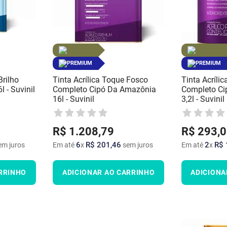
PREMIUM
PREMIUM
Brilho
Tinta Acrílica Toque Fosco
Tinta Acríli
 - Suvinil
Completo Cipó Da Amazônia
Completo Ci
16l - Suvinil
3,2l - Suvinil
R$
1
.
208
,
79
R$
293
,
0
6
R$
201
,
46
2
R$
m juros
Em até
x
sem juros
Em até
x
RRINHO
ADICIONAR AO CARRINHO
ADICIONA