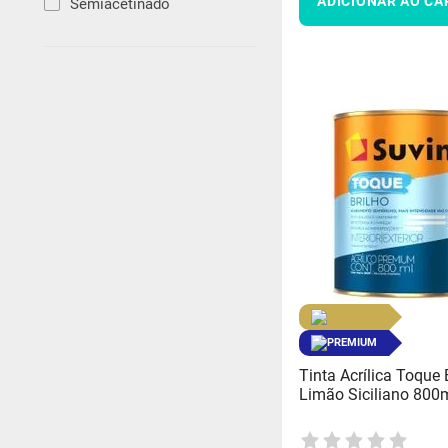
ADICIONAR AO CA
Semiacetinado
PREMIUM
Tinta Acrílica Toque 
Limão Siciliano 800ml