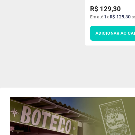
R$
129
,
30
1
R$
129
,
30
Em até
x
se
ADICIONAR AO CA