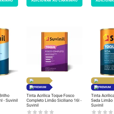
RRINHO
ADICIONAR AO CARRINHO
ADICIONA
PREMIUM
PREMIUM
Brilho
Tinta Acrílica Toque Fosco
Tinta Acríli
 - Suvinil
Completo Limão Siciliano 16l -
Seda Limão S
Suvinil
Suvinil