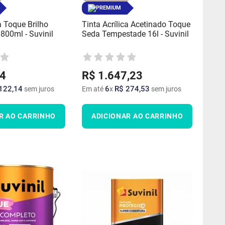
PREMIUM
a Toque Brilho
Tinta Acrílica Acetinado Toque
800ml - Suvinil
Seda Tempestade 16l - Suvinil
4
R$
1
.
647
,
23
122
,
14
6
R$
274
,
53
sem juros
Em até
x
sem juros
R AO CARRINHO
ADICIONAR AO CARRINHO