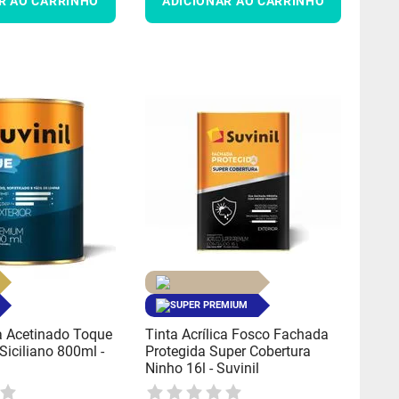
R AO CARRINHO
ADICIONAR AO CARRINHO
SUPER PREMIUM
ca Acetinado Toque
Tinta Acrílica Fosco Fachada
iciliano 800ml -
Protegida Super Cobertura
Ninho 16l - Suvinil