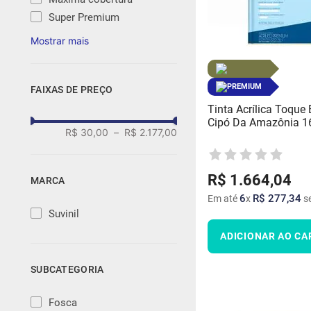
Super Premium
PREMIUM
FAIXAS DE PREÇO
Tinta Acrílica Toque 
Cipó Da Amazônia 16l
R$ 30,00
–
R$ 2.177,00
R$
1
.
664
,
04
MARCA
6
R$
277
,
34
Em até
x
se
Suvinil
ADICIONAR AO CA
SUBCATEGORIA
Fosca