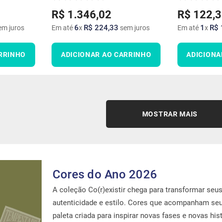
R$
1
.
346
,
02
R$
122
,
3
6
R$
224
,
33
1
R$
m juros
Em até
x
sem juros
Em até
x
RRINHO
ADICIONAR AO CARRINHO
ADICIONA
MOSTRAR MAIS
Cores do Ano 2026
A coleção Co(r)existir chega para transformar se
autenticidade e estilo. Cores que acompanham se
paleta criada para inspirar novas fases e novas hist