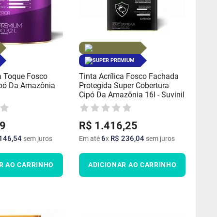
SUPER PREMIUM
ca Toque Fosco
Tinta Acrílica Fosco Fachada
pó Da Amazônia
Protegida Super Cobertura
Cipó Da Amazônia 16l - Suvinil
9
R$
1
.
416
,
25
146
,
54
6
R$
236
,
04
sem juros
Em até
x
sem juros
R AO CARRINHO
ADICIONAR AO CARRINHO