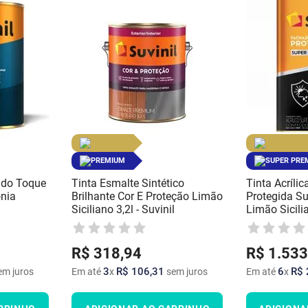
PREMIUM
SUPER PRE
nado Toque
Tinta Esmalte Sintético
Tinta Acríli
nia
Brilhante Cor E Proteção Limão
Protegida Su
Siciliano 3,2l - Suvinil
Limão Sicilia
R$
318
,
94
R$
1
.
533
3
R$
106
,
31
6
R$
m juros
Em até
x
sem juros
Em até
x