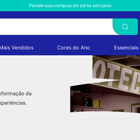
Parcele suas compras em até 6x sem juros
Mais Vendidos
Cores do Ano
Essenciais
nsformação da
periências.