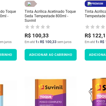
PREMIUM
nado Toque
Tinta Acrílica Acetinado Toque
Tinta Acrílic
0ml -
Seda Tempestade 800ml -
Tempestade 
Suvinil
R$
100
,
33
R$
122
,
1
1
R$
100
,
33
1
R$
m juros
Em até
x
sem juros
Em até
x
RRINHO
ADICIONAR AO CARRINHO
ADICIONA