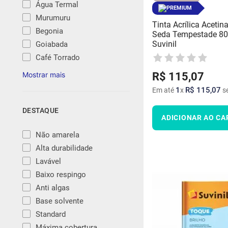
Água Termal
PREMIUM
Murumuru
Tinta Acrílica Aceti
Begonia
Seda Tempestade 80
Suvinil
Goiabada
Café Torrado
R$
115
,
07
1
R$
115
,
07
Em até
x
se
DESTAQUE
ADICIONAR AO CA
Não amarela
Alta durabilidade
Lavável
Baixo respingo
Anti algas
Base solvente
Standard
Máxima cobertura