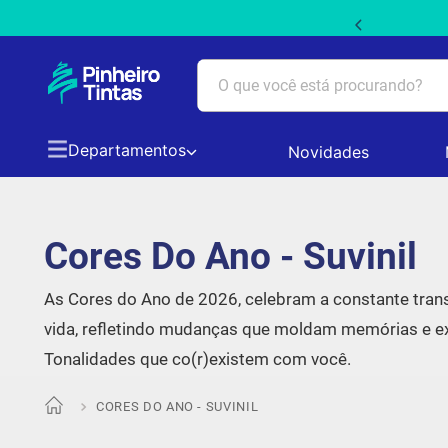
 PRIMEIRACOMPRA5 em produtos não promocionais
O que você está procurando?
Departamentos
Novidades
TERMOS MAIS BUSCADOS
1
º
tinta acrilica suvinil
Cores Do Ano - Suvinil
2
º
tinta branca
As Cores do Ano de 2026, celebram a constante tra
3
º
massa acrilica
vida, refletindo mudanças que moldam memórias e ex
Tonalidades que co(r)existem com você.
4
º
papel picado
CORES DO ANO - SUVINIL
5
º
tinta coral