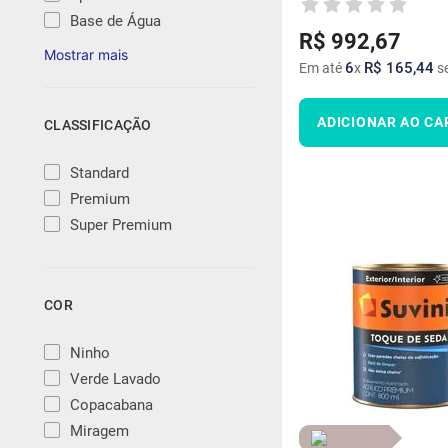
Base de Água
R$
992
,
67
6
R$
165
,
44
Em até
x
se
ADICIONAR AO CA
CLASSIFICAÇÃO
Standard
Premium
Super Premium
COR
Ninho
Verde Lavado
Copacabana
Miragem