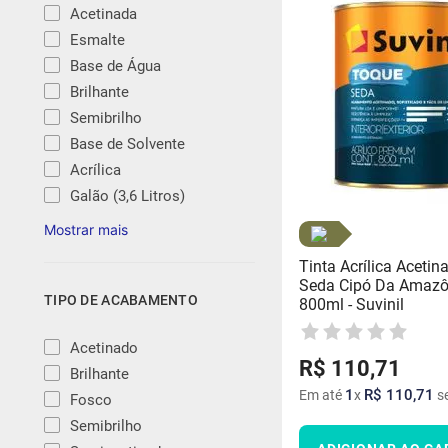
Acetinada
Esmalte
Base de Água
Brilhante
Semibrilho
Base de Solvente
Acrílica
Galão (3,6 Litros)
Tinta Acrílica Aceti
Seda Cipó Da Amazô
TIPO DE ACABAMENTO
800ml - Suvinil
Acetinado
R$
110
,
71
Brilhante
1
R$
110
,
71
Em até
x
se
Fosco
Semibrilho