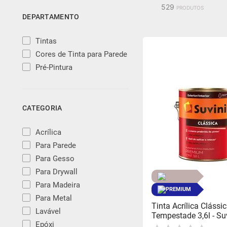
529
produtos
DEPARTAMENTO
6
º
fundo preparador base 
Tintas
7
º
epóxi
Cores de Tinta para Parede
Pré-Pintura
8
º
esmalte base água
CATEGORIA
9
º
verniz
Acrílica
10
º
algodão egípcio
Para Parede
Para Gesso
Para Drywall
Para Madeira
PREMIUM
Para Metal
Tinta Acrílica Clássi
Lavável
Tempestade 3,6l - Suv
Epóxi