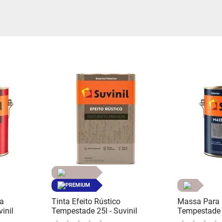
água
PREMIUM
ca
Tinta Efeito Rústico
Massa Para 
inil
Tempestade 25l - Suvinil
Tempestade 2