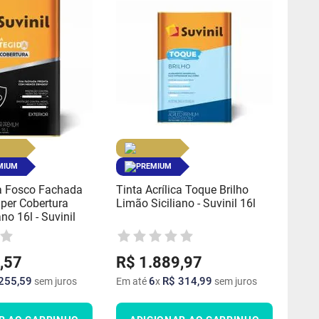
MIUM
PREMIUM
ca Fosco Fachada
Tinta Acrílica Toque Brilho
per Cobertura
Limão Siciliano - Suvinil 16l
no 16l - Suvinil
,
57
R$
1
.
889
,
97
255
,
59
6
R$
314
,
99
sem juros
Em até
x
sem juros