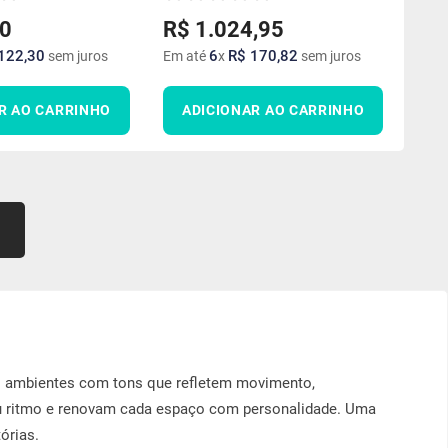
0
R$
1
.
024
,
95
122
,
30
6
R$
170
,
82
sem juros
Em até
x
sem juros
R AO CARRINHO
ADICIONAR AO CARRINHO
us ambientes com tons que refletem movimento,
u ritmo e renovam cada espaço com personalidade. Uma
órias.