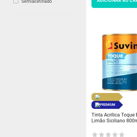
ADICIONAR AO CA
Semiacetinado
PREMIUM
Tinta Acrílica Toque 
Limão Siciliano 800ml