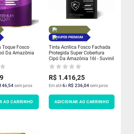
SUPER PREMIUM
ca Toque Fosco
Tinta Acrílica Fosco Fachada
pó Da Amazônia
Protegida Super Cobertura
Cipó Da Amazônia 16l - Suvinil
9
R$
1
.
416
,
25
146
,
54
6
R$
236
,
04
sem juros
Em até
x
sem juros
R AO CARRINHO
ADICIONAR AO CARRINHO