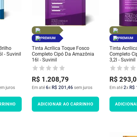
PREMIUM
PREMIUM
Brilho
Tinta Acrílica Toque Fosco
Tinta Acríli
 - Suvinil
Completo Cipó Da Amazônia
Completo Ci
16l - Suvinil
3,2l - Suvinil
R$
1
.
208
,
79
R$
293
,
0
6
R$
201
,
46
2
R$
m juros
Em até
x
sem juros
Em até
x
RRINHO
ADICIONAR AO CARRINHO
ADICIONA