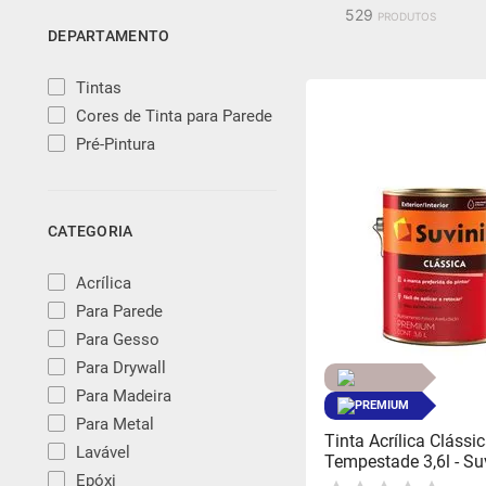
529
produtos
DEPARTAMENTO
6
º
fundo preparador base 
Tintas
7
º
epóxi
Cores de Tinta para Parede
Pré-Pintura
8
º
esmalte base água
CATEGORIA
9
º
verniz
Acrílica
10
º
algodão egípcio
Para Parede
Para Gesso
Para Drywall
Para Madeira
PREMIUM
Para Metal
Tinta Acrílica Clássi
Lavável
Tempestade 3,6l - Suv
Epóxi