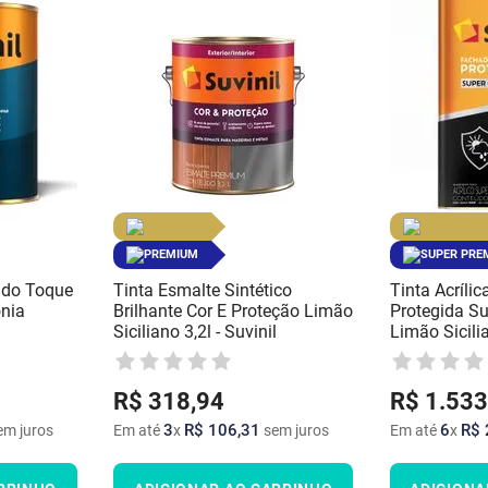
PREMIUM
SUPER PRE
nado Toque
Tinta Esmalte Sintético
Tinta Acríli
nia
Brilhante Cor E Proteção Limão
Protegida Su
Siciliano 3,2l - Suvinil
Limão Sicilia
R$
318
,
94
R$
1
.
533
3
R$
106
,
31
6
R$
m juros
Em até
x
sem juros
Em até
x