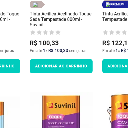
PREMIUM
nado Toque
Tinta Acrílica Acetinado Toque
Tinta Acrílic
0ml -
Seda Tempestade 800ml -
Tempestade 
Suvinil
R$
100
,
33
R$
122
,
1
1
R$
100
,
33
1
R$
m juros
Em até
x
sem juros
Em até
x
RRINHO
ADICIONAR AO CARRINHO
ADICIONA