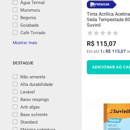
Água Termal
PREMIUM
Murumuru
Tinta Acrílica Aceti
Begonia
Seda Tempestade 80
Suvinil
Goiabada
Café Torrado
R$
115
,
07
1
R$
115
,
07
Em até
x
se
DESTAQUE
ADICIONAR AO CA
Não amarela
Alta durabilidade
Lavável
Baixo respingo
Anti algas
Base solvente
Standard
Máxima cobertura