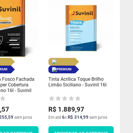
MIUM
PREMIUM
ca Fosco Fachada
Tinta Acrílica Toque Brilho
per Cobertura
Limão Siciliano - Suvinil 16l
no 16l - Suvinil
,
57
R$
1
.
889
,
97
255
,
59
6
R$
314
,
99
sem juros
Em até
x
sem juros