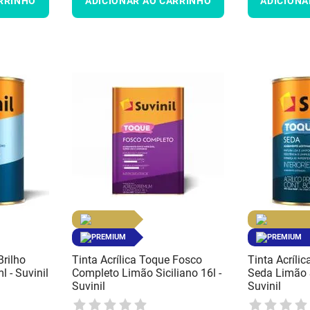
RRINHO
ADICIONAR AO CARRINHO
ADICIONA
PREMIUM
PREMIUM
Brilho
Tinta Acrílica Toque Fosco
Tinta Acríli
 - Suvinil
Completo Limão Siciliano 16l -
Seda Limão S
Suvinil
Suvinil