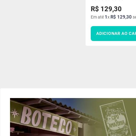
R$
129
,
30
1
R$
129
,
30
Em até
x
se
ADICIONAR AO CA