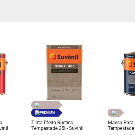
água
PREMIUM
ca
Tinta Efeito Rústico
Massa Para 
inil
Tempestade 25l - Suvinil
Tempestade 2