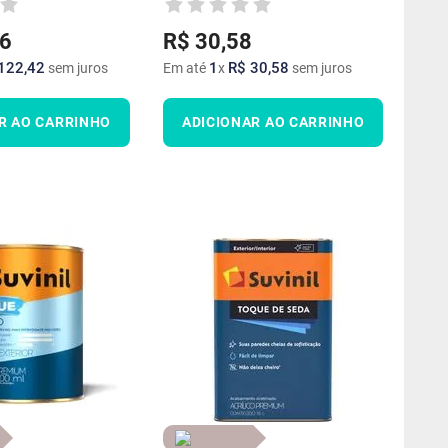
6
R$
30
,
58
122
,
42
1
R$
30
,
58
sem juros
Em até
x
sem juros
R AO CARRINHO
ADICIONAR AO CARRINHO