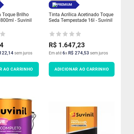
PREMIUM
a Toque Brilho
Tinta Acrílica Acetinado Toque
800ml - Suvinil
Seda Tempestade 16l - Suvinil
4
R$
1
.
647
,
23
122
,
14
6
R$
274
,
53
sem juros
Em até
x
sem juros
R AO CARRINHO
ADICIONAR AO CARRINHO