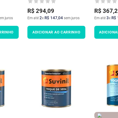
R$
294
,
09
R$
367
,
2
2
R$
147
,
04
3
R$
m juros
Em até
x
sem juros
Em até
x
RRINHO
ADICIONAR AO CARRINHO
ADICIONA