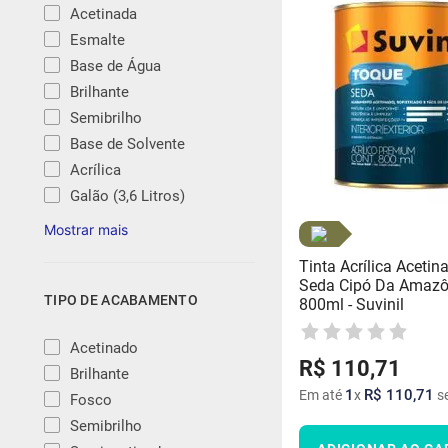
Acetinada
Esmalte
Base de Água
Brilhante
Semibrilho
Base de Solvente
Acrílica
Galão (3,6 Litros)
Tinta Acrílica Aceti
Seda Cipó Da Amazô
TIPO DE ACABAMENTO
800ml - Suvinil
Acetinado
R$
110
,
71
Brilhante
1
R$
110
,
71
Em até
x
se
Fosco
Semibrilho