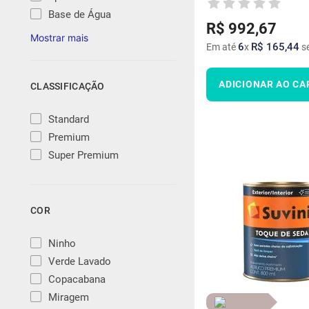
Base de Água
R$
992
,
67
6
R$
165
,
44
Em até
x
se
ADICIONAR AO CA
CLASSIFICAÇÃO
Standard
Premium
Super Premium
COR
Ninho
Verde Lavado
Copacabana
Miragem