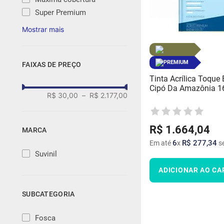
Super Premium
PREMIUM
FAIXAS DE PREÇO
Tinta Acrílica Toque 
Cipó Da Amazônia 16l
R$ 30,00
–
R$ 2.177,00
R$
1
.
664
,
04
MARCA
6
R$
277
,
34
Em até
x
se
Suvinil
ADICIONAR AO CA
SUBCATEGORIA
Fosca