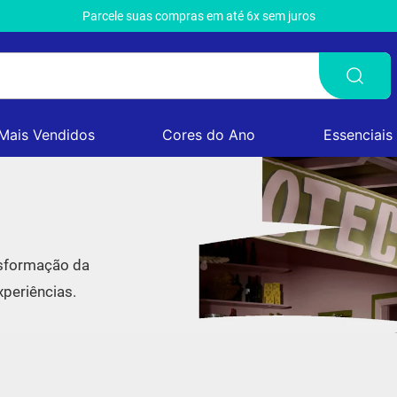
Parcele suas compras em até 6x sem juros
Mais Vendidos
Cores do Ano
Essenciais
nsformação da
periências.