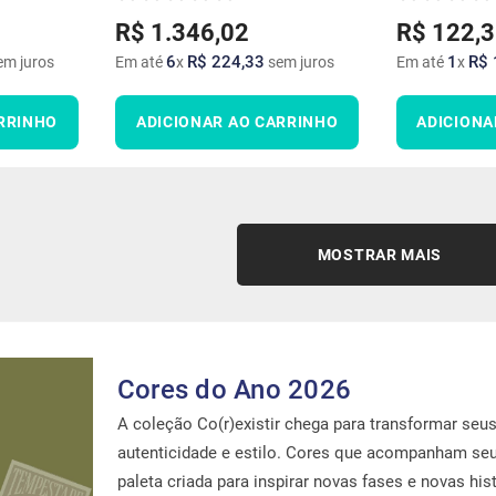
R$
1
.
346
,
02
R$
122
,
3
6
R$
224
,
33
1
R$
m juros
Em até
x
sem juros
Em até
x
RRINHO
ADICIONAR AO CARRINHO
ADICIONA
MOSTRAR MAIS
Cores do Ano 2026
A coleção Co(r)existir chega para transformar se
autenticidade e estilo. Cores que acompanham se
paleta criada para inspirar novas fases e novas hist