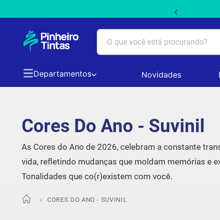
 PRIMEIRACOMPRA5 em produtos não promocionais
O que você está procurando?
Departamentos
Novidades
TERMOS MAIS BUSCADOS
1
º
tinta acrilica suvinil
Cores Do Ano - Suvinil
2
º
tinta branca
As Cores do Ano de 2026, celebram a constante tra
3
º
massa acrilica
vida, refletindo mudanças que moldam memórias e ex
Tonalidades que co(r)existem com você.
4
º
papel picado
CORES DO ANO - SUVINIL
5
º
tinta coral