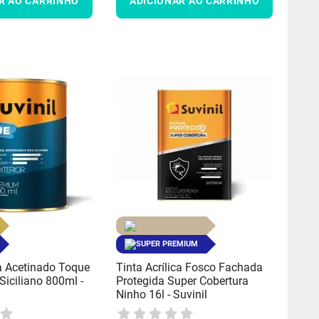
R AO CARRINHO
ADICIONAR AO CARRINHO
SUPER PREMIUM
ca Acetinado Toque
Tinta Acrílica Fosco Fachada
iciliano 800ml -
Protegida Super Cobertura
Ninho 16l - Suvinil